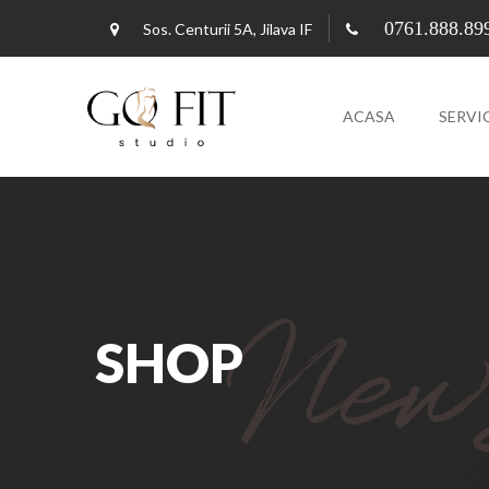
0761.888.89
Sos. Centurii 5A, Jilava IF
ACASA
SERVIC
SHOP